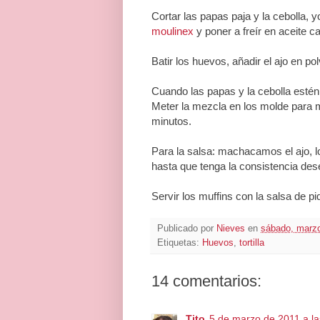
Cortar las papas paja y la cebolla, y
moulinex
y poner a freír en aceite ca
Batir los huevos, añadir el ajo en pol
Cuando las papas y la cebolla estén 
Meter la mezcla en los molde para m
minutos.
Para la salsa: machacamos el ajo, l
hasta que tenga la consistencia des
Servir los muffins con la salsa de piq
Publicado por
Nieves
en
sábado, marzo
Etiquetas:
Huevos
,
tortilla
14 comentarios:
Tito
5 de marzo de 2011 a la