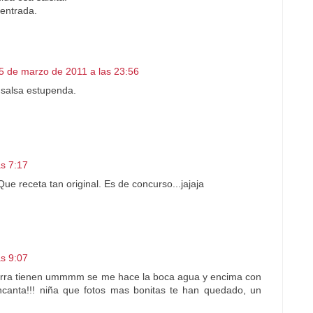
 entrada.
5 de marzo de 2011 a las 23:56
a salsa estupenda.
as 7:17
ue receta tan original. Es de concurso...jajaja
as 9:07
torra tienen ummmm se me hace la boca agua y encima con
ncanta!!! niña que fotos mas bonitas te han quedado, un