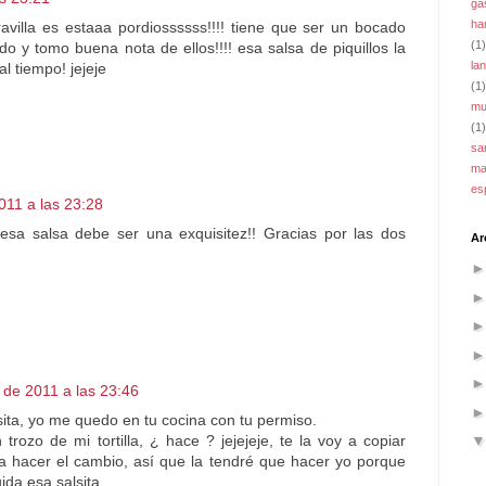
ga
ha
avilla es estaaa pordiossssss!!!! tiene que ser un bocado
(1)
do y tomo buena nota de ellos!!!! esa salsa de piquillos la
la
l tiempo! jejeje
(1)
mu
(1)
sa
ma
es
011 a las 23:28
sa salsa debe ser una exquisitez!! Gracias por las dos
Ar
 de 2011 a las 23:46
isita, yo me quedo en tu cocina con tu permiso.
rozo de mi tortilla, ¿ hace ? jejejeje, te la voy a copiar
 hacer el cambio, así que la tendré que hacer yo porque
uida esa salsita.