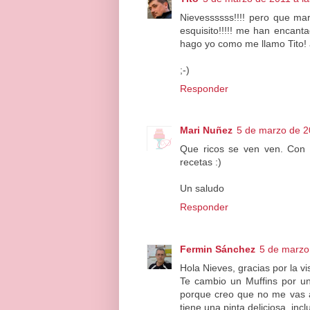
Nievessssss!!!! pero que mar
esquisito!!!!! me han encanta
hago yo como me llamo Tito! a
;-)
Responder
Mari Nuñez
5 de marzo de 2
Que ricos se ven ven. Con e
recetas :)
Un saludo
Responder
Fermin Sánchez
5 de marzo
Hola Nieves, gracias por la v
Te cambio un Muffins por un t
porque creo que no me vas a
tiene una pinta deliciosa, incl