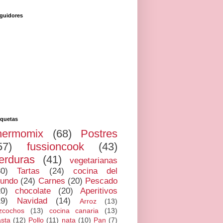
guidores
iquetas
hermomix
(68)
Postres
57)
fussioncook
(43)
erduras
(41)
vegetarianas
30)
Tartas
(24)
cocina del
undo
(24)
Carnes
(20)
Pescado
20)
chocolate
(20)
Aperitivos
19)
Navidad
(14)
Arroz
(13)
zcochos
(13)
cocina canaria
(13)
sta
(12)
Pollo
(11)
nata
(10)
Pan
(7)