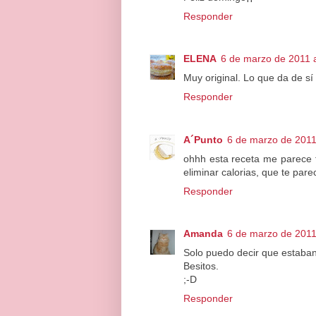
Responder
ELENA
6 de marzo de 2011 a
Muy original. Lo que da de sí 
Responder
A´Punto
6 de marzo de 2011
ohhh esta receta me parece f
eliminar calorias, que te par
Responder
Amanda
6 de marzo de 2011
Solo puedo decir que estaban 
Besitos.
;-D
Responder