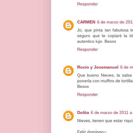
Responder
CARMEN
6 de marzo de 2011
Jo, que pinta tan fabulosa ti
seguro que te copiaré la ide
autentico lujo. Besos
Responder
Rocio y Josemanuel
6 de m
Que bueno Nieves, la salsa
ponerla con muffins de tortil
Besos
Responder
Dolita
6 de marzo de 2011 a 
Nieves, tienen que estar riqu
Feliz domingo¡¡