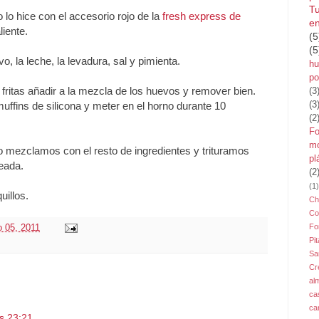
Tu
o lo hice con el accesorio rojo de la
fresh express de
en
liente.
(5
(5
vo, la leche, la levadura, sal y pimienta.
hu
po
fritas añadir a la mezcla de los huevos y remover bien.
(3
uffins de silicona y meter en el horno durante 10
(3
(2
Fo
mo
o mezclamos con el resto de ingredientes y trituramos
pl
eada.
(2
(1)
uillos.
Ch
Co
Fo
 05, 2011
Pit
Sa
Cr
al
ca
ca
s 23:21