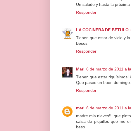
Un saludo y hasta la próxima
Responder
LA COCINERA DE BETULO
Tienen que estar de vicio y l
Besos.
Responder
Mari
6 de marzo de 2011 a l
Tienen que estar riquísimos! Q
Que pases un buen domingo.
Responder
mari
6 de marzo de 2011 a l
madre mia nieves!!! que pin
salsa de piquillos que me e
beso