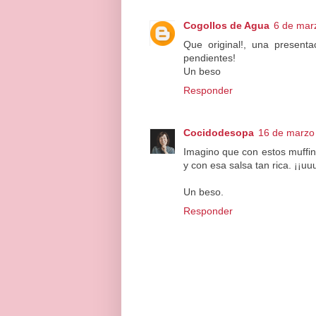
Cogollos de Agua
6 de mar
Que original!, una presenta
pendientes!
Un beso
Responder
Cocidodesopa
16 de marzo 
Imagino que con estos muffins
y con esa salsa tan rica. ¡¡
Un beso.
Responder