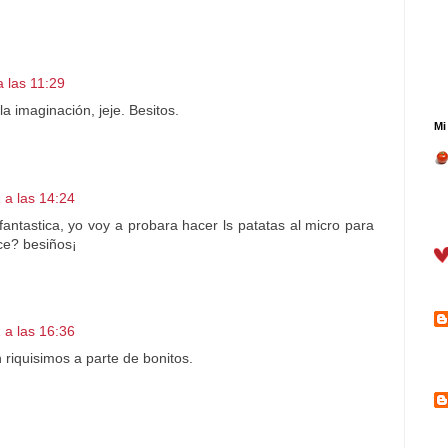
 las 11:29
la imaginación, jeje. Besitos.
Mi
 a las 14:24
antastica, yo voy a probara hacer ls patatas al micro para
ece? besiños¡
 a las 16:36
riquisimos a parte de bonitos.