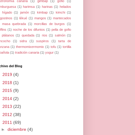
stronomía canaria
(1)
gimbap
(1)
gofio
(1)
mburguesa
(1)
harimsa
(1)
harinas
(1)
helados
hígado
(1)
jamón
(1)
kimbap
(1)
kimchi
(1)
ngostinos
(1)
lékué
(1)
mangos
(1)
mantecados
masa quebrada
(1)
morcillas de burgos
(1)
ffins
(1)
noche de los difuntos
(1)
pella de gofio
plátanos
(1)
quedada
(1)
rios
(1)
salmón
(1)
ncocho
(1)
sidra
(1)
suspiros
(1)
tarta de
nzana
(1)
thermomixermomix
(1)
tofu
(1)
tortilla
pañola
(1)
tradición canaria
(1)
yogur
(1)
chivo del Blog
►
2019
(4)
►
2018
(1)
►
2015
(9)
►
2014
(2)
►
2013
(22)
►
2012
(38)
▼
2011
(69)
►
diciembre
(4)