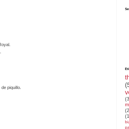
Se
Royal.
.
Et
t
(
de piquillo.
v
(
m
(
(
bi
pa