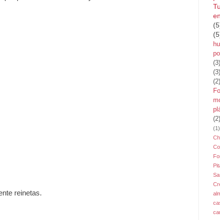
Tu
en
(5
(5
hu
po
(3
(3
(2
Fo
mo
pl
(2
(1)
Ch
Co
Fo
Pit
Sa
Cr
nte reinetas.
al
ca
ca