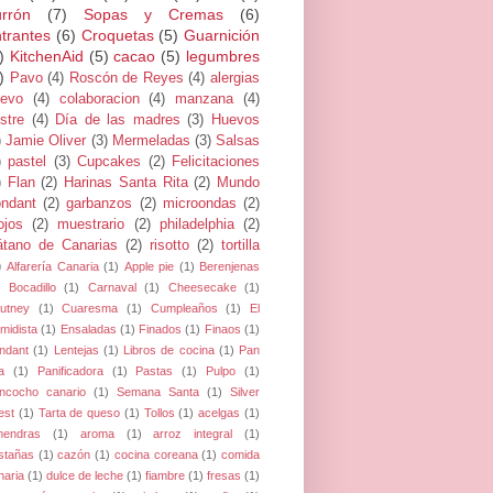
rrón
(7)
Sopas y Cremas
(6)
trantes
(6)
Croquetas
(5)
Guarnición
)
KitchenAid
(5)
cacao
(5)
legumbres
)
Pavo
(4)
Roscón de Reyes
(4)
alergias
evo
(4)
colaboracion
(4)
manzana
(4)
stre
(4)
Día de las madres
(3)
Huevos
)
Jamie Oliver
(3)
Mermeladas
(3)
Salsas
)
pastel
(3)
Cupcakes
(2)
Felicitaciones
)
Flan
(2)
Harinas Santa Rita
(2)
Mundo
ndant
(2)
garbanzos
(2)
microondas
(2)
jos
(2)
muestrario
(2)
philadelphia
(2)
átano de Canarias
(2)
risotto
(2)
tortilla
)
Alfarería Canaria
(1)
Apple pie
(1)
Berenjenas
Bocadillo
(1)
Carnaval
(1)
Cheesecake
(1)
utney
(1)
Cuaresma
(1)
Cumpleaños
(1)
El
midista
(1)
Ensaladas
(1)
Finados
(1)
Finaos
(1)
ndant
(1)
Lentejas
(1)
Libros de cocina
(1)
Pan
a
(1)
Panificadora
(1)
Pastas
(1)
Pulpo
(1)
ncocho canario
(1)
Semana Santa
(1)
Silver
est
(1)
Tarta de queso
(1)
Tollos
(1)
acelgas
(1)
mendras
(1)
aroma
(1)
arroz integral
(1)
stañas
(1)
cazón
(1)
cocina coreana
(1)
comida
naria
(1)
dulce de leche
(1)
fiambre
(1)
fresas
(1)