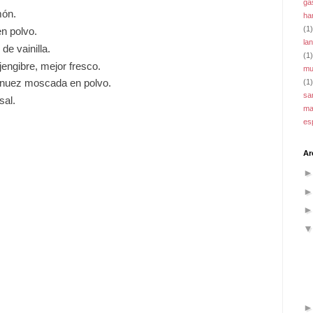
ga
món.
ha
(1)
n polvo.
la
de vainilla.
(1)
engibre, mejor fresco.
mu
 nuez moscada en polvo.
(1)
sa
sal.
ma
es
Ar