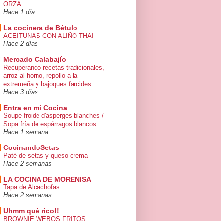
ORZA
Hace 1 día
La cocinera de Bétulo
ACEITUNAS CON ALIÑO THAI
Hace 2 días
Mercado Calabajío
Recuperando recetas tradicionales,
arroz al horno, repollo a la
extremeña y bajoques farcides
Hace 3 días
Entra en mi Cocina
Soupe froide d'asperges blanches /
Sopa fría de espárragos blancos
Hace 1 semana
CocinandoSetas
Paté de setas y queso crema
Hace 2 semanas
LA COCINA DE MORENISA
Tapa de Alcachofas
Hace 2 semanas
Uhmm qué rico!!
BROWNIE WEBOS FRITOS