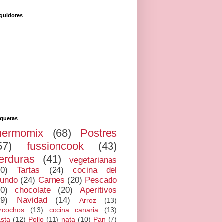
guidores
iquetas
hermomix
(68)
Postres
57)
fussioncook
(43)
erduras
(41)
vegetarianas
30)
Tartas
(24)
cocina del
undo
(24)
Carnes
(20)
Pescado
20)
chocolate
(20)
Aperitivos
19)
Navidad
(14)
Arroz
(13)
zcochos
(13)
cocina canaria
(13)
sta
(12)
Pollo
(11)
nata
(10)
Pan
(7)