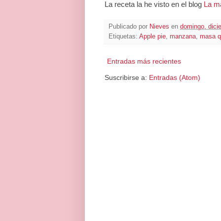
La receta la he visto en el blog
La m
Publicado por
Nieves
en
domingo, dici
Etiquetas:
Apple pie
,
manzana
,
masa q
Entradas más recientes
Suscribirse a:
Entradas (Atom)