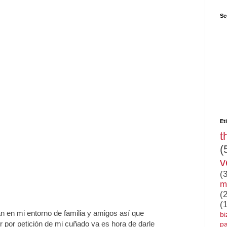
Se
Et
t
(
v
(
m
(
(
n en mi entorno de familia y amigos así que
bi
 por petición de mi cuñado ya es hora de darle
pa