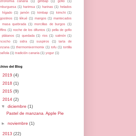
stronomía canaria
(1)
gimbap
(1)
gofio
(1)
mburguesa
(1)
harimsa
(1)
harinas
(1)
helados
hígado
(1)
jamón
(1)
kimbap
(1)
kimchi
(1)
ngostinos
(1)
lékué
(1)
mangos
(1)
mantecados
masa quebrada
(1)
morcillas de burgos
(1)
ffins
(1)
noche de los difuntos
(1)
pella de gofio
plátanos
(1)
quedada
(1)
rios
(1)
salmón
(1)
ncocho
(1)
sidra
(1)
suspiros
(1)
tarta de
nzana
(1)
thermomixermomix
(1)
tofu
(1)
tortilla
pañola
(1)
tradición canaria
(1)
yogur
(1)
chivo del Blog
►
2019
(4)
►
2018
(1)
►
2015
(9)
▼
2014
(2)
▼
diciembre
(1)
Pastel de manzana. Apple Pie
►
noviembre
(1)
►
2013
(22)