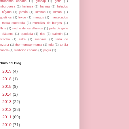
stronomía canaria
(1)
gimbap
(1)
gofio
(1)
mburguesa
(1)
harimsa
(1)
harinas
(1)
helados
hígado
(1)
jamón
(1)
kimbap
(1)
kimchi
(1)
ngostinos
(1)
lékué
(1)
mangos
(1)
mantecados
masa quebrada
(1)
morcillas de burgos
(1)
ffins
(1)
noche de los difuntos
(1)
pella de gofio
plátanos
(1)
quedada
(1)
rios
(1)
salmón
(1)
ncocho
(1)
sidra
(1)
suspiros
(1)
tarta de
nzana
(1)
thermomixermomix
(1)
tofu
(1)
tortilla
pañola
(1)
tradición canaria
(1)
yogur
(1)
chivo del Blog
►
2019
(4)
►
2018
(1)
►
2015
(9)
►
2014
(2)
►
2013
(22)
►
2012
(38)
►
2011
(69)
▼
2010
(71)