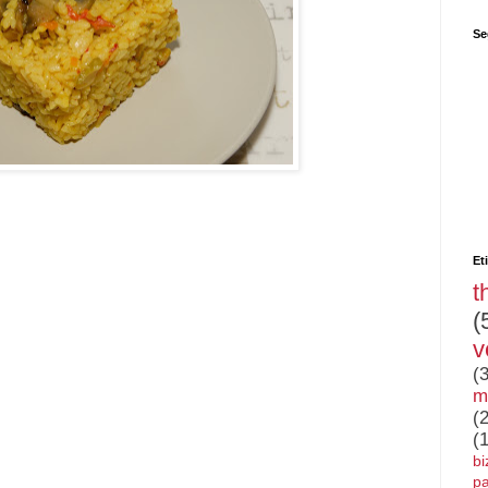
Se
Et
t
(
v
(
m
(
(
bi
pa