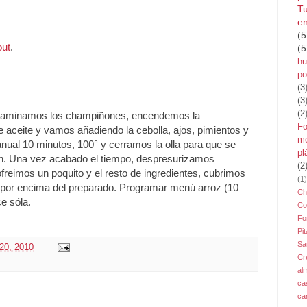
Tu
en
(5
out
.
(5
hu
po
(3
(3
(2
 laminamos los champiñones, encendemos la
Fo
 aceite y vamos añadiendo la cebolla, ajos, pimientos y
mo
al 10 minutos, 100° y cerramos la olla para que se
pl
en. Una vez acabado el tiempo, despresurizamos
(2
reimos un poquito y el resto de ingredientes, cubrimos
(1)
 por encima del preparado. Programar menú arroz (10
Ch
e sóla.
Co
Fo
Pit
Sa
20, 2010
Cr
al
ca
ca