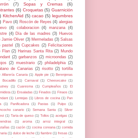
rrón
(7)
Sopas y Cremas
(6)
trantes
(6)
Croquetas
(5)
Guarnición
)
KitchenAid
(5)
cacao
(5)
legumbres
)
Pavo
(4)
Roscón de Reyes
(4)
alergias
evo
(4)
colaboracion
(4)
manzana
(4)
stre
(4)
Día de las madres
(3)
Huevos
)
Jamie Oliver
(3)
Mermeladas
(3)
Salsas
)
pastel
(3)
Cupcakes
(2)
Felicitaciones
)
Flan
(2)
Harinas Santa Rita
(2)
Mundo
ndant
(2)
garbanzos
(2)
microondas
(2)
jos
(2)
muestrario
(2)
philadelphia
(2)
átano de Canarias
(2)
risotto
(2)
tortilla
)
Alfarería Canaria
(1)
Apple pie
(1)
Berenjenas
Bocadillo
(1)
Carnaval
(1)
Cheesecake
(1)
utney
(1)
Cuaresma
(1)
Cumpleaños
(1)
El
midista
(1)
Ensaladas
(1)
Finados
(1)
Finaos
(1)
ndant
(1)
Lentejas
(1)
Libros de cocina
(1)
Pan
a
(1)
Panificadora
(1)
Pastas
(1)
Pulpo
(1)
ncocho canario
(1)
Semana Santa
(1)
Silver
est
(1)
Tarta de queso
(1)
Tollos
(1)
acelgas
(1)
mendras
(1)
aroma
(1)
arroz integral
(1)
stañas
(1)
cazón
(1)
cocina coreana
(1)
comida
naria
(1)
dulce de leche
(1)
fiambre
(1)
fresas
(1)