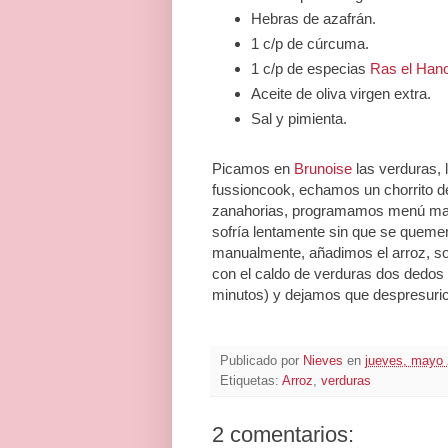
Hebras de azafrán.
1 c/p de cúrcuma.
1 c/p de especias
Ras el Han
Aceite de oliva virgen extra.
Sal y pimienta.
Picamos en
Brunoise
las verduras,
fussioncook, echamos un chorrito de
zanahorias, programamos menú manu
sofría lentamente sin que se quem
manualmente, añadimos el arroz, sof
con el caldo de verduras dos dedos
minutos) y dejamos que despresuric
Publicado por
Nieves
en
jueves, mayo 
Etiquetas:
Arroz
,
verduras
2 comentarios: