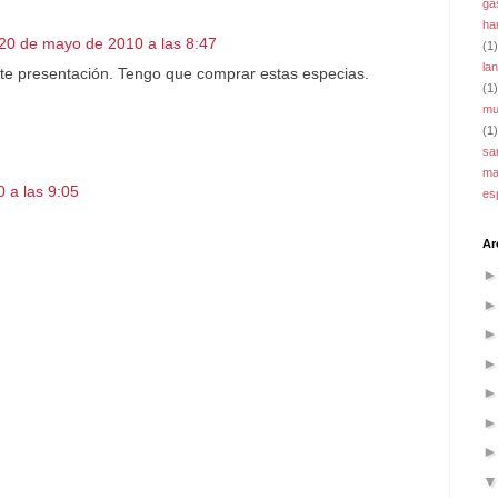
ga
ha
20 de mayo de 2010 a las 8:47
(1)
la
e presentación. Tengo que comprar estas especias.
(1)
mu
(1)
sa
ma
 a las 9:05
es
Ar