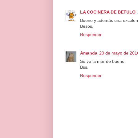
LA COCINERA DE BETULO
Bueno y además una excelent
Besos.
Responder
Amanda
20 de mayo de 2010
Se ve la mar de bueno.
Bss.
Responder