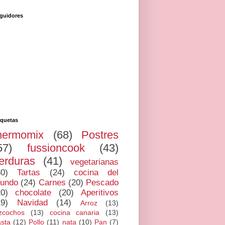
guidores
iquetas
hermomix
(68)
Postres
57)
fussioncook
(43)
erduras
(41)
vegetarianas
30)
Tartas
(24)
cocina del
undo
(24)
Carnes
(20)
Pescado
20)
chocolate
(20)
Aperitivos
19)
Navidad
(14)
Arroz
(13)
zcochos
(13)
cocina canaria
(13)
sta
(12)
Pollo
(11)
nata
(10)
Pan
(7)