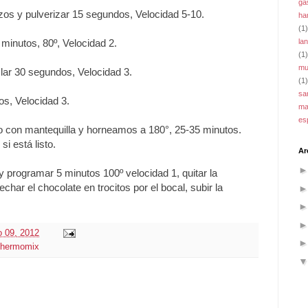
ga
ozos y pulverizar 15 segundos, Velocidad 5-10.
ha
(1)
la
 minutos, 80º, Velocidad 2.
(1)
mu
lar 30 segundos, Velocidad 3.
(1)
sa
os, Velocidad 3.
ma
es
o con mantequilla y horneamos a 180°, 25-35 minutos.
i está listo.
Ar
y programar 5 minutos 100º velocidad 1, quitar la
char el chocolate en trocitos por el bocal, subir la
o 09, 2012
thermomix