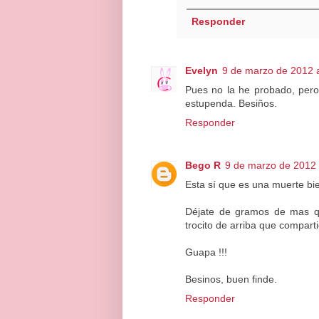
Responder
Evelyn
9 de marzo de 2012 a
Pues no la he probado, pero
estupenda. Besiños.
Responder
Bego R
9 de marzo de 2012 
Esta sí que es una muerte bie
Déjate de gramos de mas qu
trocito de arriba que compart
Guapa !!!
Besinos, buen finde.
Responder