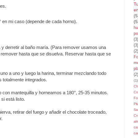
Tu
es.
en
(5
° en mi caso (depende de cada horno).
(5
hu
po
(3
(3
la y derretir al baño maría. (Para remover usamos una
(2
y remover hasta que se disuelva. Reservar hasta que se
Fo
mo
pl
no a uno y luego la harina, terminar mezclando todo
(2
s totalmente integrados.
(1)
Ch
o con mantequilla y horneamos a 180°, 25-35 minutos.
Co
Fo
i está listo.
Pit
Sa
ierva, retirar del fuego y añadir el chocolate troceado,
Cr
r.
al
ca
ca