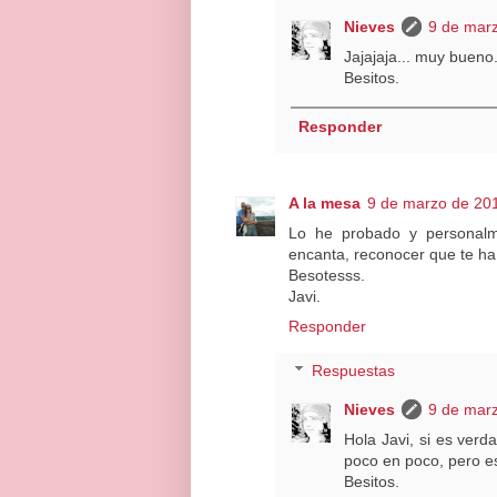
Nieves
9 de marz
Jajajaja... muy bueno
Besitos.
Responder
A la mesa
9 de marzo de 201
Lo he probado y personal
encanta, reconocer que te h
Besotesss.
Javi.
Responder
Respuestas
Nieves
9 de marz
Hola Javi, si es ver
poco en poco, pero e
Besitos.