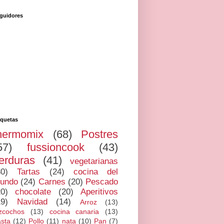
guidores
iquetas
hermomix
(68)
Postres
57)
fussioncook
(43)
erduras
(41)
vegetarianas
30)
Tartas
(24)
cocina del
undo
(24)
Carnes
(20)
Pescado
20)
chocolate
(20)
Aperitivos
19)
Navidad
(14)
Arroz
(13)
zcochos
(13)
cocina canaria
(13)
sta
(12)
Pollo
(11)
nata
(10)
Pan
(7)