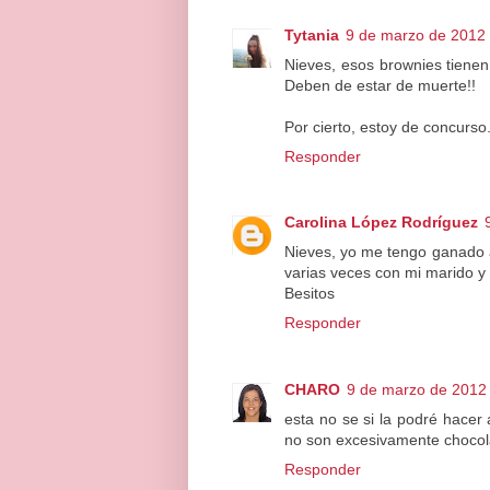
Tytania
9 de marzo de 2012 
Nieves, esos brownies tiene
Deben de estar de muerte!!
Por cierto, estoy de concurso
Responder
Carolina López Rodríguez
Nieves, yo me tengo ganado 
varias veces con mi marido y 
Besitos
Responder
CHARO
9 de marzo de 2012 
esta no se si la podré hacer 
no son excesivamente chocola
Responder