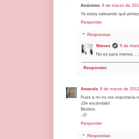
Anónimo
9 de marzo de 201
Ya estoy salivando qué pinta
Responder
Respuestas
Nieves
9 de marz
No es para menos... ;
Responder
Amanda
9 de marzo de 2012
Pues a mi no me importaría n
¡De escándalo!
Besitos.
;-D
Responder
Respuestas