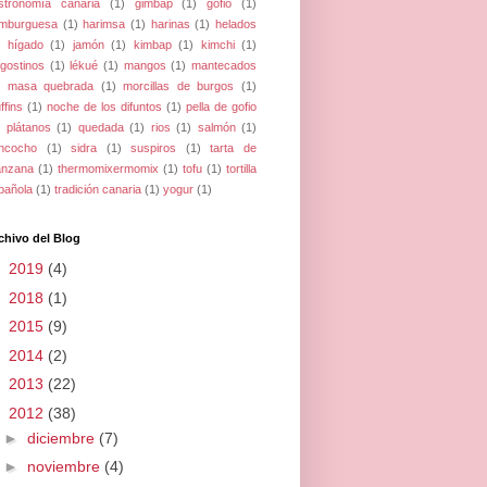
stronomía canaria
(1)
gimbap
(1)
gofio
(1)
mburguesa
(1)
harimsa
(1)
harinas
(1)
helados
hígado
(1)
jamón
(1)
kimbap
(1)
kimchi
(1)
ngostinos
(1)
lékué
(1)
mangos
(1)
mantecados
masa quebrada
(1)
morcillas de burgos
(1)
ffins
(1)
noche de los difuntos
(1)
pella de gofio
plátanos
(1)
quedada
(1)
rios
(1)
salmón
(1)
ncocho
(1)
sidra
(1)
suspiros
(1)
tarta de
nzana
(1)
thermomixermomix
(1)
tofu
(1)
tortilla
pañola
(1)
tradición canaria
(1)
yogur
(1)
chivo del Blog
►
2019
(4)
►
2018
(1)
►
2015
(9)
►
2014
(2)
►
2013
(22)
▼
2012
(38)
►
diciembre
(7)
►
noviembre
(4)