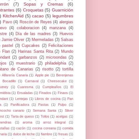
rrón
(7)
Sopas y Cremas
(6)
trantes
(6)
Croquetas
(5)
Guarnición
)
KitchenAid
(5)
cacao
(5)
legumbres
)
Pavo
(4)
Roscón de Reyes
(4)
alergias
evo
(4)
colaboracion
(4)
manzana
(4)
stre
(4)
Día de las madres
(3)
Huevos
)
Jamie Oliver
(3)
Mermeladas
(3)
Salsas
)
pastel
(3)
Cupcakes
(2)
Felicitaciones
)
Flan
(2)
Harinas Santa Rita
(2)
Mundo
ndant
(2)
garbanzos
(2)
microondas
(2)
jos
(2)
muestrario
(2)
philadelphia
(2)
átano de Canarias
(2)
risotto
(2)
tortilla
)
Alfarería Canaria
(1)
Apple pie
(1)
Berenjenas
Bocadillo
(1)
Carnaval
(1)
Cheesecake
(1)
utney
(1)
Cuaresma
(1)
Cumpleaños
(1)
El
midista
(1)
Ensaladas
(1)
Finados
(1)
Finaos
(1)
ndant
(1)
Lentejas
(1)
Libros de cocina
(1)
Pan
a
(1)
Panificadora
(1)
Pastas
(1)
Pulpo
(1)
ncocho canario
(1)
Semana Santa
(1)
Silver
est
(1)
Tarta de queso
(1)
Tollos
(1)
acelgas
(1)
mendras
(1)
aroma
(1)
arroz integral
(1)
stañas
(1)
cazón
(1)
cocina coreana
(1)
comida
naria
(1)
dulce de leche
(1)
fiambre
(1)
fresas
(1)