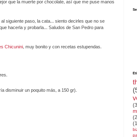
mejor que la muerte por chocolate, así que me puse manos
Se
 siguiente paso, la cata... siento decirles que no se
 que hacerla y probarla... Saludos de San Pedro para
s Chicunini
, muy bonito y con recetas estupendas.
Et
res.
t
(
ía disminuir un poquito más, a 150 gr).
v
(
m
(
(
bi
pa